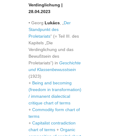
Verdinglichung |
28.04.2023
• Georg
Lukács
, „
Der
Standpunkt des
Proletariats
“ (= Teil III. des
Kapitels „Die
Verdinglichung und das
Bewußtsein des
Proletariats“) in
Geschichte
und Klassenbewusstsein
(1923)
+
Being and becoming
(freedom in transformation)
/ immanent dialectical
critique chart of terms
+
Commodity form chart of
terms
+
Capitalist contradiction
chart of terms
+
Organic