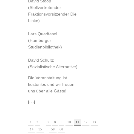
David Stoop
(Stellvertretender
Fraktionsvorsitzender Die
Linke)
Lars Quadfasel
(Hamburger
Studienbibliothek)
David Schultz
(Sozialistische Alternative)
Die Veranstaltung ist
kostenlos und wir freuen
uns über alle Gäste!
[. . .]
1
2
...
7
8
9
10
11
12
13
14
15
...
59
60