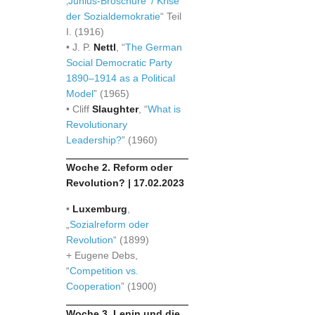
‚Junius-Broschüre‘ / Krise
der Sozialdemokratie
“ Teil
I. (1916)
• J. P.
Nettl
, “
The German
Social Democratic Party
1890–1914 as a Political
Model
” (1965)
• Cliff
Slaughter
, “
What is
Revolutionary
Leadership?
” (1960)
Woche 2. Reform oder
Revolution? | 17.02.2023
•
Luxemburg
,
„
Sozialreform oder
Revolution
“ (1899)
+ Eugene Debs,
“
Competition vs.
Cooperation
” (1900)
Woche 3. Lenin und die