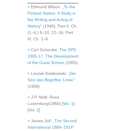
+ Edmund Wilson: „
To the
Finland Station: A Study in
the Writing and Acting of
History
“ (1940), Part II. Ch.
(1–4,) 5–10, 12–16; Part
III. Ch. 1–6
+ Carl Schorske,
The SPD
1905-17: The Development
of the Great Schism
(1955)
+ Leszek Kolakowski: „
Der
Sinn des Begriffes ‘Linke’
”
(1958)
+ J.P. Nettl,
Rosa
Luxemburg
(1966) [
Vol. 1
]
[
Vol. 2
]
+ James Joll: „
The Second
International 1889–1914
“