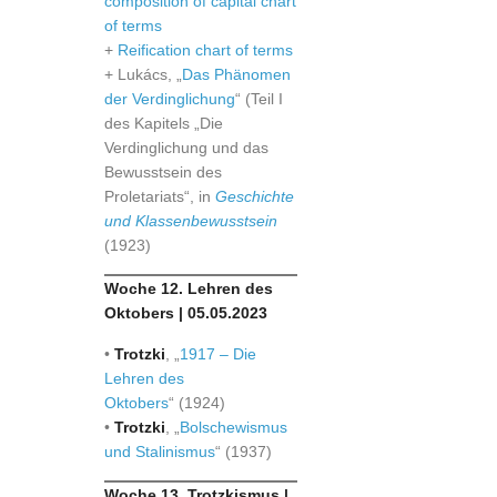
composition of capital chart
of terms
+
Reification chart of terms
+ Lukács, „
Das Phänomen
der Verdinglichung
“ (Teil I
des Kapitels „Die
Verdinglichung und das
Bewusstsein des
Proletariats“, in
Geschichte
und Klassenbewusstsein
(1923)
Woche 12. Lehren des
Oktobers | 05.05.2023
•
Trotzki
, „
1917 – Die
Lehren des
Oktobers
“ (1924)
•
Trotzki
, „
Bolschewismus
und Stalinismus
“ (1937)
Woche 13. Trotzkismus |