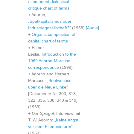
/ immanent dialectical
critique chart of terms
+ Adorno,
„
Spätkapitalismus oder
Industriegesellschaft?
“ (1968)
[Audio]
+
Organic composition of
capital chart of terms
+ Esther
Leslie,
Introduction to the
1969 Adorno-Marcuse
correspondence
(1999)
+ Adorno and Herbert
Marcuse, „
Briefwechsel
über die Neue Linke
“
[Dokumente Nr. 300, 313,
322, 336, 338, 340 & 349]
(1969)
+
Der Spiegel
, Interview mit
T. W. Adorno: „
Keine Angst
vor dem Elfenbeinturm
“
(1969)