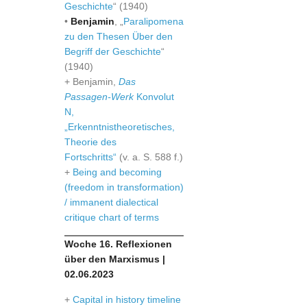
Geschichte
“ (1940)
•
Benjamin
, „
Paralipomena
zu den Thesen Über den
Begriff der Geschichte
“
(1940)
+ Benjamin,
Das
Passagen-Werk
Konvolut
N,
„Erkenntnistheoretisches,
Theorie des
Fortschritts“
(v. a. S. 588 f.)
+
Being and becoming
(freedom in transformation)
/ immanent dialectical
critique chart of terms
Woche 16. Reflexionen
über den Marxismus |
02.06.2023
+
Capital in history timeline