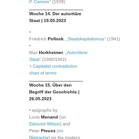
P. Cannon
“ (1939)
Woche 14. Der autoritäre
Staat | 19.05.2023
•
Friedrich
Pollock
, „
Staatskapitalismus
“ (1941)
•
Max
Horkheimer
, „
Autoritärer
Staat
“ (1940/1942)
+
Capitalist contradiction
chart of terms
Woche 15. Über den
Begriff der Geschichte |
26.05.2023
• epigraphs by
Louis
Menand
(
on
Edmund Wilson
) and
Peter
Preuss
(
on
Nietzsche
) on the modern