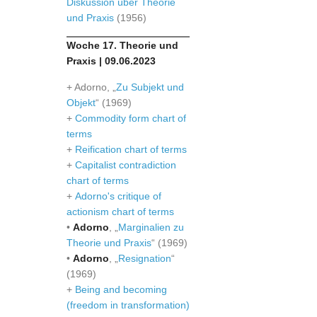
Diskussion über Theorie
und Praxis
(1956)
Woche 17. Theorie und
Praxis | 09.06.2023
+ Adorno, „
Zu Subjekt und
Objekt
“ (1969)
+
Commodity form chart of
terms
+
Reification chart of terms
+
Capitalist contradiction
chart of terms
+
Adorno's critique of
actionism chart of terms
•
Adorno
, „
Marginalien zu
Theorie und Praxis
“ (1969)
•
Adorno
, „
Resignation
“
(1969)
+
Being and becoming
(freedom in transformation)