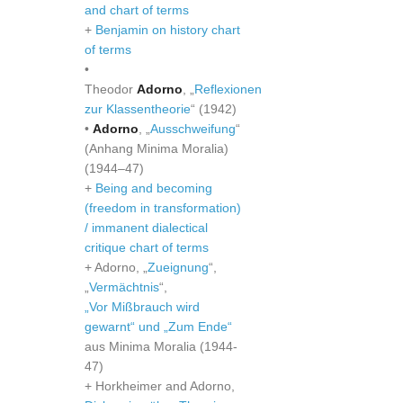
and chart of terms
+
Benjamin on history chart
of terms
•
Theodor
Adorno
, „
Reflexionen
zur Klassentheorie
“ (1942)
•
Adorno
, „
Ausschweifung
“
(Anhang Minima Moralia)
(1944–47)
+
Being and becoming
(freedom in transformation)
/ immanent dialectical
critique chart of terms
+ Adorno, „
Zueignung
“,
„
Vermächtnis
“,
„Vor Mißbrauch wird
gewarnt“ und „Zum Ende“
aus Minima Moralia (1944-
47)
+ Horkheimer and Adorno,