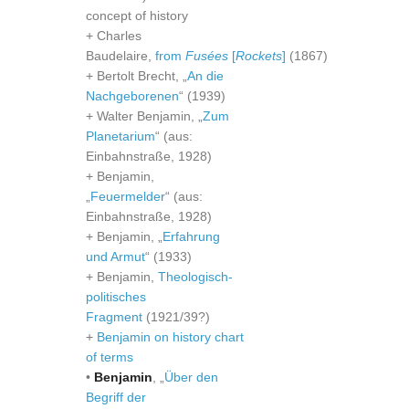
concept of history
+ Charles
Baudelaire,
from
Fusées
[
Rockets
]
(1867)
+ Bertolt Brecht, „
An die
Nachgeborenen
“ (1939)
+ Walter Benjamin, „
Zum
Planetarium
“ (aus:
Einbahnstraße, 1928)
+ Benjamin,
„
Feuermelder
“ (aus:
Einbahnstraße, 1928)
+ Benjamin, „
Erfahrung
und Armut
“ (1933)
+ Benjamin,
Theologisch-
politisches
Fragment
(1921/39?)
+
Benjamin on history chart
of terms
•
Benjamin
, „
Über den
Begriff der