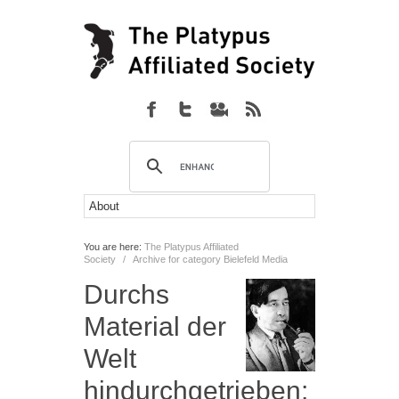
You are here:
The Platypus Affiliated
Society
/
Archive for category Bielefeld Media
Durchs
Material der
Welt
hindurchgetrieben: