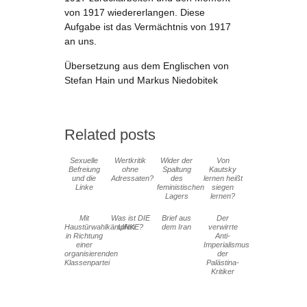
von 1917 wiedererlangen. Diese
Aufgabe ist das Vermächtnis von 1917
an uns.
Übersetzung aus dem Englischen von
Stefan Hain und Markus Niedobitek
Related posts
Sexuelle
Wertkritik
Wider der
Von
Befreiung
ohne
Spaltung
Kautsky
und die
Adressaten?
des
lernen heißt
Linke
feministischen
siegen
Lagers
lernen?
Mit
Was ist DIE
Brief aus
Der
Haustürwahlkämpfen
LINKE?
dem Iran
verwirrte
in Richtung
Anti-
einer
Imperialismus
organisierenden
der
Klassenpartei
Palästina-
Kritiker