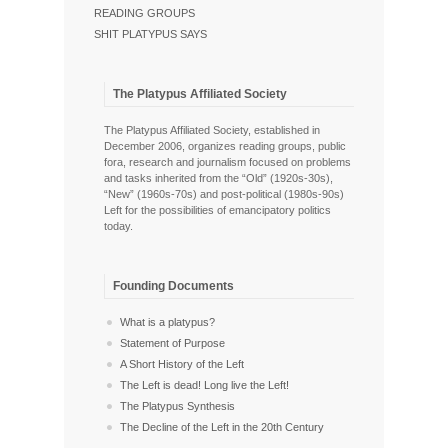
READING GROUPS
SHIT PLATYPUS SAYS
The Platypus Affiliated Society
The Platypus Affiliated Society, established in
December 2006, organizes reading groups, public
fora, research and journalism focused on problems
and tasks inherited from the “Old” (1920s-30s),
“New” (1960s-70s) and post-political (1980s-90s)
Left for the possibilities of emancipatory politics
today.
Founding Documents
What is a platypus?
Statement of Purpose
A Short History of the Left
The Left is dead! Long live the Left!
The Platypus Synthesis
The Decline of the Left in the 20th Century