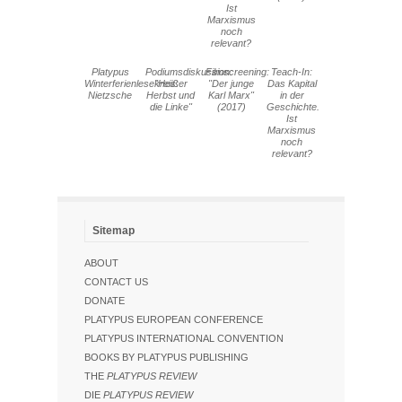
Ist
Marxismus
noch
relevant?
Platypus
Podiumsdiskussion:
Filmscreening:
Teach-In:
Winterferienlesekreis:
"Heißer
"Der junge
Das Kapital
Nietzsche
Herbst und
Karl Marx"
in der
die Linke"
(2017)
Geschichte.
Ist
Marxismus
noch
relevant?
Sitemap
ABOUT
CONTACT US
DONATE
PLATYPUS EUROPEAN CONFERENCE
PLATYPUS INTERNATIONAL CONVENTION
BOOKS BY PLATYPUS PUBLISHING
THE
PLATYPUS REVIEW
DIE
PLATYPUS REVIEW