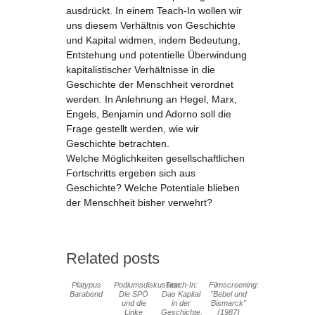
ausdrückt. In einem Teach-In wollen wir
uns diesem Verhältnis von Geschichte
und Kapital widmen, indem Bedeutung,
Entstehung und potentielle Überwindung
kapitalistischer Verhältnisse in die
Geschichte der Menschheit verordnet
werden. In Anlehnung an Hegel, Marx,
Engels, Benjamin und Adorno soll die
Frage gestellt werden, wie wir
Geschichte betrachten.
Welche
Möglichkeiten gesellschaftlichen
Fortschritts ergeben sich aus
Geschichte? Welche Potentiale blieben
der Menschheit bisher verwehrt?
Related posts
Platypus
Podiumsdiskussion:
Teach-In:
Filmscreening:
Barabend
Die SPÖ
Das Kapital
"Bebel und
und die
in der
Bismarck"
Linke
Geschichte.
(1987)