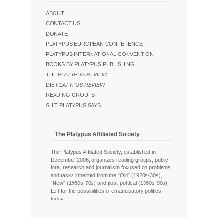
ABOUT
CONTACT US
DONATE
PLATYPUS EUROPEAN CONFERENCE
PLATYPUS INTERNATIONAL CONVENTION
BOOKS BY PLATYPUS PUBLISHING
THE
PLATYPUS REVIEW
DIE
PLATYPUS REVIEW
READING GROUPS
SHIT PLATYPUS SAYS
The Platypus Affiliated Society
The Platypus Affiliated Society, established in
December 2006, organizes reading groups, public
fora, research and journalism focused on problems
and tasks inherited from the “Old” (1920s-30s),
“New” (1960s-70s) and post-political (1980s-90s)
Left for the possibilities of emancipatory politics
today.