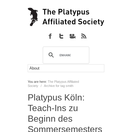
You are here:
The Platypus Affiliated
Society
/
Archive for tag smith
Platypus Köln:
Teach-Ins zu
Beginn des
Sommersemesters