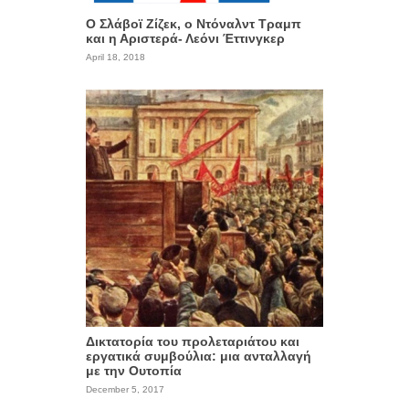
Ο Σλάβοϊ Ζίζεκ, ο Ντόναλντ Τραμπ
και η Αριστερά- Λεόνι Έττινγκερ
April 18, 2018
Δικτατορία του προλεταριάτου και
εργατικά συμβούλια: μια ανταλλαγή
με την Ουτοπία
December 5, 2017