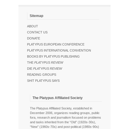
Sitemap
ABOUT
CONTACT US
DONATE
PLATYPUS EUROPEAN CONFERENCE
PLATYPUS INTERNATIONAL CONVENTION
BOOKS BY PLATYPUS PUBLISHING
THE
PLATYPUS REVIEW
DIE
PLATYPUS REVIEW
READING GROUPS
SHIT PLATYPUS SAYS
The Platypus Affiliated Society
The Platypus Affiliated Society, established in
December 2006, organizes reading groups, public
fora, research and journalism focused on problems
and tasks inherited from the “Old” (1920s-30s),
“New” (1960s-70s) and post-political (1980s-90s)