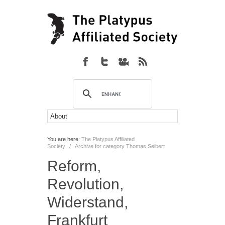
You are here:
The Platypus Affiliated
Society
/
Archive for category Thomas Seibert
Reform,
Revolution,
Widerstand,
Frankfurt