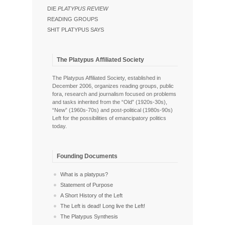
DIE
PLATYPUS REVIEW
READING GROUPS
SHIT PLATYPUS SAYS
The Platypus Affiliated Society
The Platypus Affiliated Society, established in
December 2006, organizes reading groups, public
fora, research and journalism focused on problems
and tasks inherited from the “Old” (1920s-30s),
“New” (1960s-70s) and post-political (1980s-90s)
Left for the possibilities of emancipatory politics
today.
Founding Documents
What is a platypus?
Statement of Purpose
A Short History of the Left
The Left is dead! Long live the Left!
The Platypus Synthesis