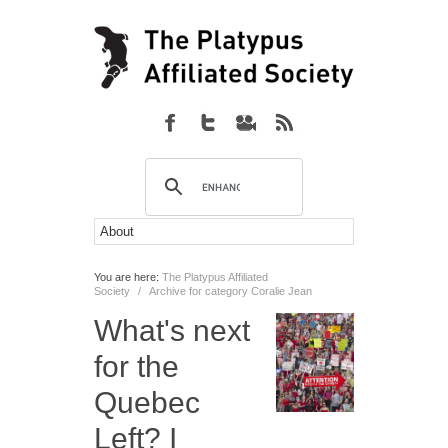
You are here:
The Platypus Affiliated
Society
/
Archive for category Coralie Jean
What's next
for the
Quebec
Left? I