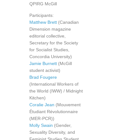
QPIRG McGill
Participants:
Matthew Brett
(Canadian
Dimension magazine
editorial collective,
Secretary for the Society
for Socialist Studies,
Concordia University)
Jamie Burnett
(McGill
student activist)
Brad Fougere
(International Workers of
the World (IWW) / Midnight
Kitchen)
Coralie Jean
(Mouvement
Étudiant Révolutionnaire
(MER-PCR))
Molly Swain
(Gender,
Sexuality Diversity, and
Feminist Studies Student