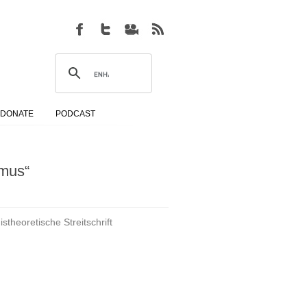
DONATE
PODCAST
smus“
theoretische Streitschrift