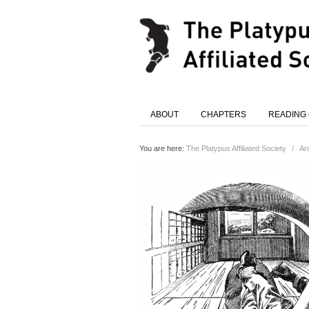
ABOUT
CHAPTERS
READING
You are here:
The Platypus Affiliated Society
/
Ar