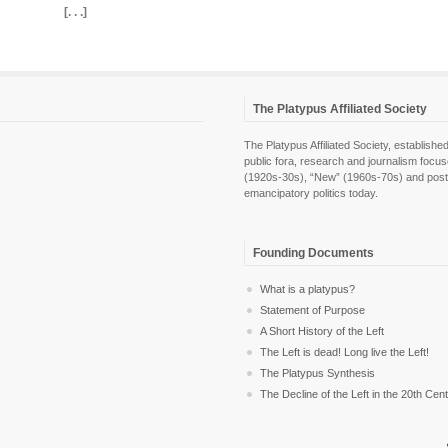
[. . .]
The Platypus Affiliated Society
The Platypus Affiliated Society, establis
public fora, research and journalism focu
(1920s-30s), “New” (1960s-70s) and post-pol
emancipatory politics today.
Founding Documents
What is a platypus?
Statement of Purpose
A Short History of the Left
The Left is dead! Long live the Left!
The Platypus Synthesis
The Decline of the Left in the 20th Cen