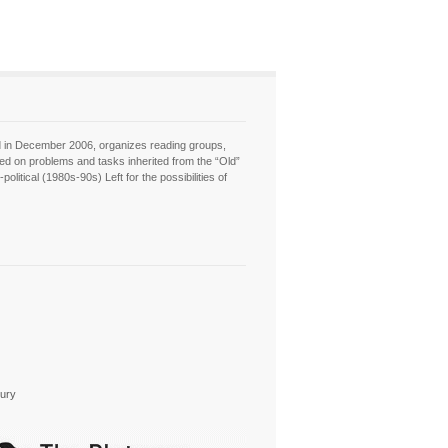
hed in December 2006, organizes reading groups,
sed on problems and tasks inherited from the “Old”
itical (1980s-90s) Left for the possibilities of
tury