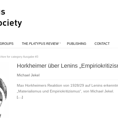
 GROUPS
THE
PLATYPUS REVIEW
PUBLISHING
CONTACT
chive for category Ausgabe #3
Horkheimer über Lenins „Empiriokritizi
Michael Jekel
Max Horkheimers Reaktion von 1928/29 auf Lenins erkenntnis
„Materialismus und Empiriokritizismus“, von Michael Jekel.
[. . .]