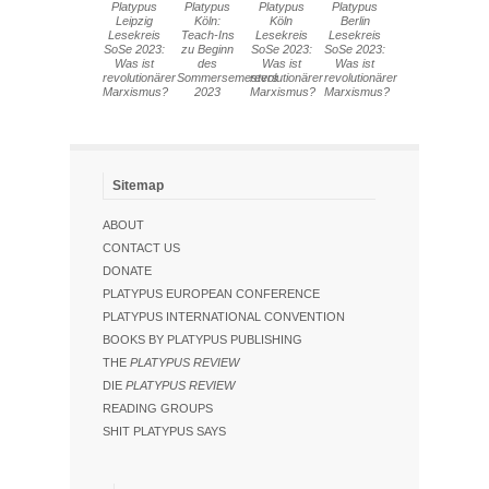
Platypus
Platypus
Platypus
Platypus
Leipzig
Köln:
Köln
Berlin
Lesekreis
Teach-Ins
Lesekreis
Lesekreis
SoSe 2023:
zu Beginn
SoSe 2023:
SoSe 2023:
Was ist
des
Was ist
Was ist
revolutionärer
Sommersemesters
revolutionärer
revolutionärer
Marxismus?
2023
Marxismus?
Marxismus?
Sitemap
ABOUT
CONTACT US
DONATE
PLATYPUS EUROPEAN CONFERENCE
PLATYPUS INTERNATIONAL CONVENTION
BOOKS BY PLATYPUS PUBLISHING
THE
PLATYPUS REVIEW
DIE
PLATYPUS REVIEW
READING GROUPS
SHIT PLATYPUS SAYS