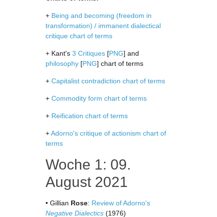
+
Being and becoming (freedom in
transformation) / immanent dialectical
critique chart of terms
+ Kant's
3 Critiques
[
PNG
] and
philosophy
[
PNG
] chart of terms
+
Capitalist contradiction chart of terms
+
Commodity form chart of terms
+
Reification chart of terms
+
Adorno's critique of actionism chart of
terms
Woche 1: 09.
August 2021
• Gillian
Rose
:
Review of Adorno's
Negative Dialectics
(1976)