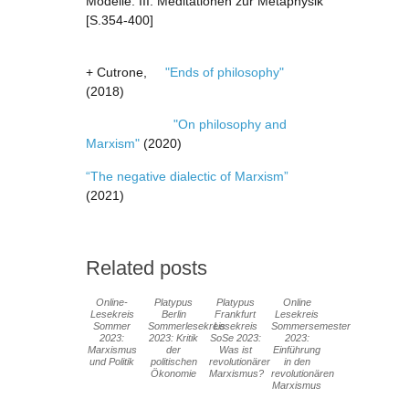
Modelle: III. Meditationen zur Metaphysik
[S.354-400]
+ Cutrone,
"Ends of philosophy"
(2018)
"On philosophy and
Marxism"
(2020)
“The negative dialectic of Marxism”
(2021)
Related posts
Online-
Platypus
Platypus
Online
Lesekreis
Berlin
Frankfurt
Lesekreis
Sommer
Sommerlesekreis
Lesekreis
Sommersemester
2023:
2023: Kritik
SoSe 2023:
2023:
Marxismus
der
Was ist
Einführung
und Politik
politischen
revolutionärer
in den
Ökonomie
Marxismus?
revolutionären
Marxismus