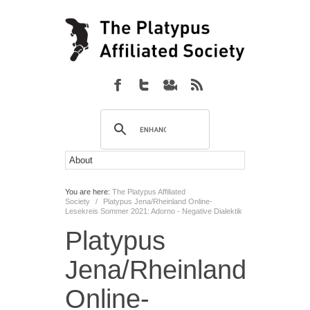
You are here:
The Platypus Affiliated
Society
/
Platypus Jena/Rheinland Online-
Lesekreis Sommer 2021: Adorno - Negative Dialektik
Platypus
Jena/Rheinland
Online-